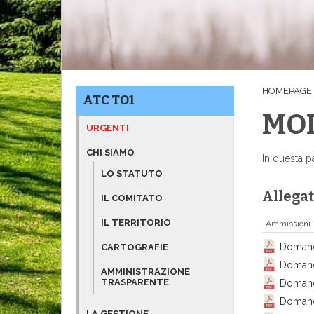
HOMEPAGE
ATC TO1
MOD
URGENTI
CHI SIAMO
In questa p
LO STATUTO
Allegat
IL COMITATO
IL TERRITORIO
Ammissioni
Domand
CARTOGRAFIE
Domand
AMMINISTRAZIONE
TRASPARENTE
Domand
Domand
LA GESTIONE