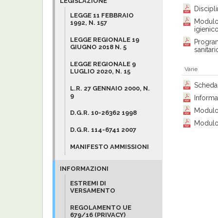
LEGISLAZIONE
Discipl
LEGGE 11 FEBBRAIO
Modulo 
1992, N. 157
igienico
LEGGE REGIONALE 19
Program
GIUGNO 2018 N. 5
sanitari
LEGGE REGIONALE 9
Varie
LUGLIO 2020, N. 15
Scheda 
L.R. 27 GENNAIO 2000, N.
9
Inform
Modulo 
D.G.R. 10-26362 1998
Modulo 
D.G.R. 114-6741 2007
MANIFESTO AMMISSIONI
INFORMAZIONI
ESTREMI DI
VERSAMENTO
REGOLAMENTO UE
679/16 (PRIVACY)