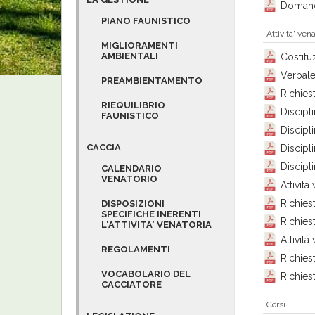
Domand
PIANO FAUNISTICO
Attivita' vena
MIGLIORAMENTI
AMBIENTALI
Costitu
Verbale
PREAMBIENTAMENTO
Richies
RIEQUILIBRIO
Discipl
FAUNISTICO
Discipl
CACCIA
Discipl
Discipl
CALENDARIO
VENATORIO
Attività
Richie
DISPOSIZIONI
SPECIFICHE INERENTI
Richie
L'ATTIVITA' VENATORIA
Attività
REGOLAMENTI
Richie
VOCABOLARIO DEL
Richie
CACCIATORE
Corsi