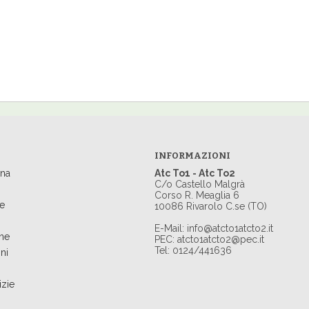
INFORMAZIONI
ina
Atc To1 - Atc To2
C/o Castello Malgrà
Corso R. Meaglia 6
e
10086 Rivarolo C.se (TO)
E-Mail:
info@atcto1atcto2.it
ne
PEC:
atcto1atcto2@pec.it
Tel: 0124/441636
ni
izie