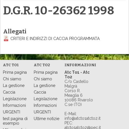
D.G.R. 10-26362 1998
Allegati
CRITERI E INDIRIZZI DI CACCIA PROGRAMMATA
ATC TO1
ATC TO2
INFORMAZIONI
Prima pagina
Prima pagina
Atc To1 - Atc
To2
Chi siamo
Chi siamo
C/o Castello
La gestione
La gestione
Malgrà
Corso R.
Caccia
Caccia
Meaglia 6
Legislazione
Legislazione
10086 Rivarolo
C.se (TO)
Informazioni
Informazioni
URGENTI
URGENTI
E-Mail:
info@atcto1atcto2.it
test pagina di
Ultime notizie
PEC:
esempio
atcto1atcto2@pec.it