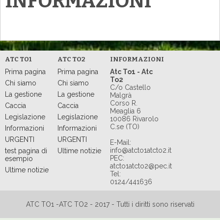
INFORMAZIONI
ATC TO1
ATC TO2
INFORMAZIONI
Prima pagina
Prima pagina
Atc To1 - Atc
To2
Chi siamo
Chi siamo
C/o Castello
La gestione
La gestione
Malgrà
Corso R.
Caccia
Caccia
Meaglia 6
Legislazione
Legislazione
10086 Rivarolo
C.se (TO)
Informazioni
Informazioni
URGENTI
URGENTI
E-Mail:
info@atcto1atcto2.it
test pagina di
Ultime notizie
PEC:
esempio
atcto1atcto2@pec.it
Ultime notizie
Tel:
0124/441636
ATC TO1 -ATC TO2 - 2017 - Tutti i diritti sono riservati