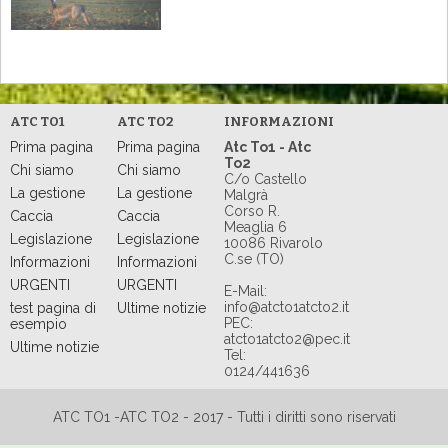
ATC TO1
ATC TO2
INFORMAZIONI
Prima pagina
Prima pagina
Atc To1 - Atc
To2
Chi siamo
Chi siamo
C/o Castello
La gestione
La gestione
Malgrà
Corso R.
Caccia
Caccia
Meaglia 6
Legislazione
Legislazione
10086 Rivarolo
C.se (TO)
Informazioni
Informazioni
URGENTI
URGENTI
E-Mail:
info@atcto1atcto2.it
test pagina di
Ultime notizie
PEC:
esempio
atcto1atcto2@pec.it
Ultime notizie
Tel:
0124/441636
ATC TO1 -ATC TO2 - 2017 - Tutti i diritti sono riservati