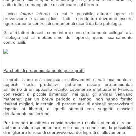
sotto tettoie o mangiatoie disseminate sul terreno.
L’unico
fattore interno
su cui è possibile attuare opera di
prevenzione è la cocci­diosi. Tutti i riproduttori dovranno essere
rigorosamente controllati e mantenuti esenti da tale patologia.
Gli altri fattori descritti come interni sono strettamente collegati alla
fisiologia ed al metabolismo dei leporidi, quindi scarsamente
controllabili.
Parchetti di preambientamento per leprotti
I leprotti, siano essi acquistati in allevamenti o nati localmente in
appositi “nuclei produttivi”, potranno essere pre-ambientati
all’interno di un apposito recinto. Esperienze effettuate in Francia
con recinti di piccole dimensioni nei quali gli animali venivano
mantenuti per un breve periodo di tempo, non hanno fornito
risultati migliori, in termini di percentuale di animali sopravvissuti
rispetto ai liberati, di quelli ottenuti con soggetti rilasciati
direttamente sul terreno.
Pur tenendo in attenta considerazione i risultati ottenuti oltralpe,
abbiamo volu­to sperimentare, nelle nostre condizioni, la possibilità
di migliorare le rese di sopravvivenza dei leprotti di allevamento.