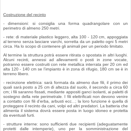
Costruzione del recinto
- dimensioni: si consiglia una forma quadrangolare con un
perimetro di almeno 250 metri.
- rete: di materiale plastico leggero, alta 100 - 120 cm, appoggiata
al terreno sen­za lasciare varchi, sorretta da un paletto ogni 5 metri
circa. Ha lo scopo di con­tenere gli animali per un periodo limitato.
Al termine la struttura potrà essere ritirata o spostata in altri luoghi.
Alcuni re­cinti, annessi ad allevamenti o posti in zone vocate,
potranno essere costruiti con rete metallica interrata per 20 cm ed
alta 120 - 140 cm se l’impianto è in zona di rifugio, 180 cm se è in
terreno libero.
- recinzione elettrica: sarà formata da almeno due fili, il primo dei
quali sarà po­sto a 25 cm di altezza dal suolo, il secondo a circa 60
cm; i fili saranno fissati, mediante appositi ganci isolanti, ai paletti di
sostegno della rete perimetrale. I fili elettrificati non devono venire
a contatto con fili d’erba, arbusti ecc...; la loro funzione è quella di
proteggere il recinto da cani, volpi ed altri predatori. La batteria che
alimenta il sistema dovrà essere posta in luogo idoneo e protetta
da eventuali furti.
- strutture interne: sono sufficienti due recipienti (adeguatamente
protetti dalle intemperie), uno per la somministrazione del