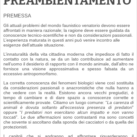
PREAMBIENTAMENTO
PREMESSA
Gli attuali problemi del mondo faunistico venatorio devono essere
affrontati in maniera razionale; la ragione deve essere guidata da
conoscenze tecnico-scentifiche e non da considerazioni passionali.
L’esperienza maturata in questi anni può venire incontro alle
esigenze dell’attuale situazione.
L’innaturalità della vita cittadina moderna che impedisce di fatto il
contatto con la natura, se da un lato contribuisce ad aumentare
nell’uomo il desiderio di rapporto con il mondo animale, dall’altro ne
fornisce una visione approssimativa e spesso falsata da un
eccessivo antropomorfismo.
La corretta conoscenza dei fenomeni biologici viene così sostituita
da considerazioni passionali o anacronistiche che nulla hanno a
che vedere con la realtà. Esistono ancora vecchi pregiudizi, è
tempo di cambiare e di dare spazio a conoscenze corrette e
scientificamente provate. Citiamo un luogo comune: “
La carenza di
animali è dovuta soltanto all’eccessiva presenza di predatori
”
oppure “
I predatori non esercitano alcun impatto e non vanno
toccati
”. Le due affermazioni sono contrastanti ma sono concetti
che sovente si ascoltano dalla sponda dei cacciatori o da quella dei
protezionisti.
I capitoli che si andranno ad affrontare riguarderanno il