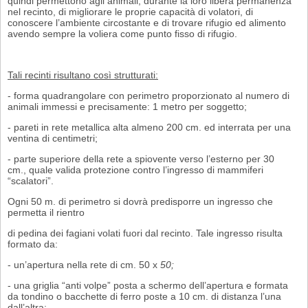
quindi permettono agli animali, durante la loro libera permanenza
nel recinto, di migliorare le proprie capacità di volatori, di
conoscere l’ambiente circostante e di trovare rifugio ed alimento
avendo sem­pre la voliera come punto fisso di rifugio.
Tali recinti risultano così strutturati:
- forma quadrangolare con perimetro proporzionato al numero di
animali immessi e precisamente: 1 metro per soggetto;
- pareti in rete metallica alta almeno 200 cm. ed interrata per una
ventina di cen­timetri;
- parte superiore della rete a spiovente verso l’esterno per 30
cm., quale valida protezione contro l’ingresso di mammiferi
“scalatori”.
Ogni 50 m. di perimetro si dovrà predisporre un ingresso che
permetta il rientro
di pedina dei fagiani volati fuori dal recinto. Tale ingresso risulta
formato da:
- un’apertura nella rete di cm. 50 x
50;
- una griglia “anti volpe” posta a schermo dell’apertura e formata
da tondino o bacchette di ferro poste a 10 cm. di distanza l’una
dall’altra;