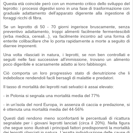
Questa età coincide però con un momento critico dello sviluppo del
leprotto: i processi digestivi sono in una fase di trasformazione con
graduale adattamento dell’apparato digerente alla ingestione di
foraggi ricchi di fibra.
Se un leprotto di 50 - 70 giorni ingerisce bruscamente, senza
preventivo adatta­mento, troppi alimenti facilmente fermentescibili
(erba medica, cereali...), va facilmente incontro ad una forma di
enterite colibacillare che lo porta rapidamente a morte a seguito di
diarree imponenti.
Una volta rilasciati in natura, i leprotti, se non ben controllati e
seguiti nelle fasi successive all’immissione, trovano un alimento
poco digeribile e scarsamente adatto ai loro fabbisogni.
Ciò comporta un loro progressivo stato di denutrizione che li
indebolisce rendendoli facili bersagli di malattie e predatori.
Il tasso di mortalità dei leprotti nati selvatici è assai elevato:
- in Polonia si segnala una mortalità media del 77%
- in un’isola del nord Europa, in assenza di caccia e predazione, si
è ottenuta una mortalità media del 44-56%
Questi dati rendono meno sconfortanti le percentuali di ricattura
segnalate per i giovani leprotti lanciati (circa il 20%). Nella figura
che segue sono illustrati i principali fattori predisponenti la mortalità
dei leprotti rilasciati in natura. L’esatta individuazione delle cause di