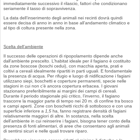
immediatamente successivo il rilascio, fattori che condizionano
seriamente il tasso di sopravvivenza.
La data dell’inserimento degli animali nei recinti dovrà quindi
essere decisa di anno in anno in base all’andamento climatico e
al tipo di coltura presente nella zona.
Scelta dell’ambiente
Il successo delle operazioni di ripopolamento dipende anche
dall’ambiente pre­scelto. L’habitat ideale per il fagiano è costituito
da zone boscose (boschi cedui), con macchia aperta, prati e
coltivi a cereali idealmente ripartiti in parti uguali. E fondamentale
la presenza di acqua. Per rifugio e luogo di nidificazione i fagia­ni
utilizzano siepi, boschetti e coperture permanenti, specie nelle
stagioni in cui non c’è ancora copertura erbacea. I giovani
stazionano preferibilmente ai margi­ni dei campi di cereali.
Durante il periodo stagionale più critico, l’inverno, il fagiano
trascorre la maggior parte di tempo nei 20 m. di confine tra bosco
e campi aperti. Zone con boschetti ricchi di sottobosco e con una
superficie inferiore a
1,5
ha, fanno registrare densità di fagiani
relativamente maggiori di altre. In so­stanza, nella scelta
dell’ambiente in cui reinserire i fagiani, bisogna tener conto della
presenza di fonti alimentari, di aree che consentano agli animali
di sentirsi sicuri e nelle quali trovare riparo.