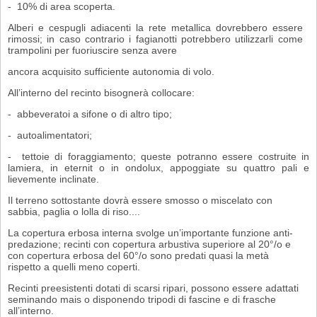
- 10% di area scoperta.
Alberi e cespugli adiacenti la rete metallica dovrebbero essere
rimossi; in caso contrario i fagianotti potrebbero utilizzarli come
trampolini per fuoriuscire senza avere
ancora acquisito sufficiente autonomia di volo.
All’interno del recinto bisognerà collocare:
- abbeveratoi a sifone o di altro tipo;
- autoalimentatori;
- tettoie di foraggiamento; queste potranno essere costruite in
lamiera, in eternit o in ondolux, appoggiate su quattro pali e
lievemente inclinate.
Il terreno sottostante dovrà essere smosso o miscelato con
sabbia, paglia o lolla di riso....
La copertura erbosa interna svolge un’importante funzione anti-
predazione; recinti con copertura arbustiva superiore al 20°/o e
con copertura erbosa del 60°/o sono predati quasi la metà
rispetto a quelli meno coperti.
Recinti preesistenti dotati di scarsi ripari, possono essere adattati
seminando mais o disponendo tripodi di fascine e di frasche
all’interno.