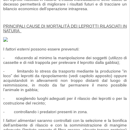
decesso permetterà di migliorare i risultati futuri e di tracciare un
bilancio economico dell’operazione intrapresa.
PRINCIPALI CAUSE DI MORTALITÀ DEI LEPROTTI RILASCIATI IN
NATURA
I
fattori esterni
possono essere prevenuti:
- riducendo al minimo la manipolazione dei soggetti (utilizzo di
cassette e di nidi trappola per prelevare il leprotto dalla gabbia);
- limitando lo stress da trasporto mediante la produzione “in
loco” dei leprotti da ripopolamento (vedi capitolo apposito) oppure
acquistandoli in allevamenti non troppo distanti dal luogo di
reimmissione, in modo da far permanere il meno possibile
l’animale in gabbia;
- scegliendo luoghi adeguati per il rilascio dei leprotti o per la
costruzione del recinto;
- controllando i predatori presenti in zona.
I
fattori alimentari
saranno controllati con la selezione e la bonifica
dell’ambiente di rilascio e con la somministrazione di mangime
adeguato (limitato apporto di fibra grezza, elevato tenore proteico)