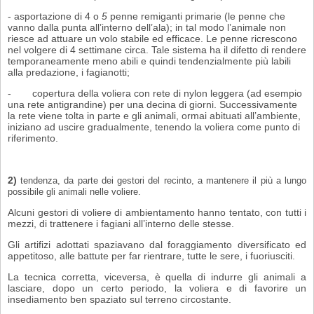
- asportazione di 4 o
5
penne remiganti primarie (le penne che
vanno dalla punta all’interno dell’ala); in tal modo l’animale non
riesce ad attuare un volo stabile ed efficace. Le penne ricrescono
nel volgere di 4 settimane circa. Tale sistema ha il difetto di rendere
temporaneamente meno abili e quindi tendenzialmente più labili
alla predazione, i fagianotti;
-
copertura della voliera con rete di nylon leggera (ad esempio
una rete anti­grandine) per una decina di giorni. Successivamente
la rete viene tolta in parte e gli animali, ormai abituati all’ambiente,
iniziano ad uscire gradualmente, tenendo la voliera come punto di
riferimento.
2)
tendenza, da parte dei gestori del recinto, a mantenere il più a lungo
possibile gli animali nelle voliere.
Alcuni gestori di voliere di ambientamento hanno tentato, con tutti i
mezzi, di trattenere i fagiani all’interno delle stesse.
Gli artifizi adottati spaziavano dal foraggiamento diversificato ed
appetitoso, alle battute per far rientrare, tutte le sere, i fuoriusciti.
La tecnica corretta, viceversa, è quella di indurre gli animali a
lasciare, dopo un certo periodo, la voliera e di favorire un
insediamento ben spaziato sul terreno circostante.