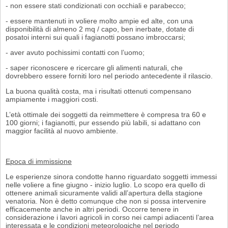
- non essere stati condizionati con occhiali e parabecco;
- essere mantenuti in voliere molto ampie ed alte, con una
disponibilità di almeno 2 mq / capo, ben inerbate, dotate di
posatoi interni sui quali i fagianotti possa­no imbroccarsi;
- aver avuto pochissimi contatti con l’uomo;
- saper riconoscere e ricercare gli alimenti naturali, che
dovrebbero essere forniti loro nel periodo antecedente il rilascio.
La buona qualità costa, ma i risultati ottenuti compensano
ampiamente i mag­giori costi.
L’età ottimale dei soggetti da reimmettere è compresa tra 60 e
100 giorni; i fagia­notti, pur essendo più labili, si adattano con
maggior facilità al nuovo ambiente.
Epoca di immissione
Le esperienze sinora condotte hanno riguardato soggetti immessi
nelle voliere a fine giugno - inizio luglio. Lo scopo era quello di
ottenere animali sicuramente va­lidi all’apertura della stagione
venatoria. Non è detto comunque che non si possa intervenire
efficacemente anche in altri periodi. Occorre tenere in
considerazione i lavori agricoli in corso nei campi adiacenti l’area
interessata e le condizioni meteorologiche nel periodo