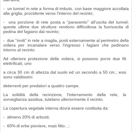
- un tunnel in rete a forma di imbuto, con base maggiore accollata
alla griglia, procidente verso l’interno del recinto;
- una porzione di rete posta a “paravento” all’uscita del tunnel;
queste ultime due strutture rendono difficoltosa la fuoriuscita di
pedina del fagiano dal recinto;
- due “inviti” in rete a maglia, posti esternamente al perimetro della
voliera per incanalare verso l’ingresso i fagiani che pedinano
intorno al recinto.
Ad ulteriore protezione della voliera, si possono porre due fili
elettrificati, uno
a circa 30 cm di altezza dal suolo ed un secondo a 50 cm.; essi
sono validissimi
deterrenti per predatori a quattro zampe.
La solidità della recinzione, l’interramento della rete, la
sorveglianza assidua, tutelano ulteriormente il recinto.
La copertura vegetale interna dovrà essere costituita da:
- almeno 20% di arbusti;
- 60% di erbe pioniere, mais fitto...;