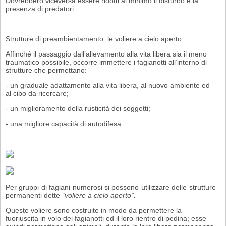
Dovrebbero viceversa essere ridotti al minimo il disturbo e la
presenza di predatori.
Strutture di preambientamento: le voliere a cielo aperto
Affinché il passaggio dall’allevamento alla vita libera sia il meno
traumatico pos­sibile, occorre immettere i fagianotti all’interno di
strutture che permettano:
- un graduale adattamento alla vita libera, al nuovo ambiente ed
al cibo da ricercare;
- un miglioramento della rusticità dei soggetti;
- una migliore capacità di autodifesa.
Per gruppi di fagiani numerosi si possono utilizzare delle strutture
permanenti dette
“voliere a cielo aperto”.
Queste voliere sono costruite in modo da permettere la
fuoriuscita in volo dei fa­gianotti ed il loro rientro di pedina; esse