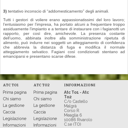
3)
tentativo inconscio di “addomesticamento” degli animali.
Tutti i gestori di voliere erano appassionatissimi del loro lavoro;
l’entusiasmo per l’impresa, ha portato alcuni a frequentare troppo
assiduamente l’impianto e a ten­tare di instaurare con i fagianotti un
rapporto, per così dire, amichevole. La presenza costante
dell’uomo, abbinata inoltre alla somministrazione ripetuta di
alimento, può indurre nei soggetti un atteggiamento di confidenza
che abbre­via la distanza di fuga e modifica il normale
atteggiamento selvatico. Fagiani così condizionati stentano ad
emanciparsi e presentano scarse difese.
ATC TO1
ATC TO2
INFORMAZIONI
Prima pagina
Prima pagina
Atc To1 - Atc
To2
Chi siamo
Chi siamo
C/o Castello
La gestione
La gestione
Malgrà
Corso R.
Caccia
Caccia
Meaglia 6
Legislazione
Legislazione
10086 Rivarolo
C.se (TO)
Informazioni
Informazioni