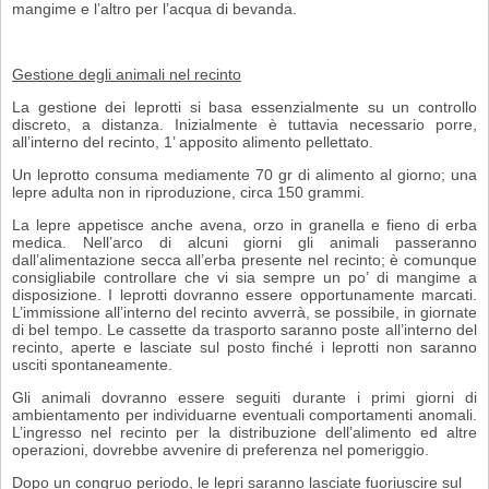
mangime e l’altro per l’acqua di bevanda.
Gestione degli animali nel recinto
La gestione dei leprotti si basa essenzialmente su un controllo
discreto, a distanza. Inizialmente è tuttavia necessario porre,
all’interno del recinto, 1’ apposito ali­mento pellettato.
Un leprotto consuma mediamente 70 gr di alimento al giorno; una
lepre adulta non in riproduzione, circa 150 grammi.
La lepre appetisce anche avena, orzo in granella e fieno di erba
medica. Nell’arco di alcuni giorni gli animali passeranno
dall’alimentazione secca all’erba presente nel recinto; è comunque
consigliabile controllare che vi sia sempre un po’
di mangime a
disposizione. I leprotti dovranno essere opportunamente marcati.
L’immissione all’interno del recinto avverrà, se possibile, in giornate
di bel tem­po. Le cassette da trasporto saranno poste all’interno del
recinto, aperte e lascia­te sul posto finché i leprotti non saranno
usciti spontaneamente.
Gli animali dovranno essere seguiti durante i primi giorni di
ambientamento per individuarne eventuali comportamenti anomali.
L’ingresso nel recinto per la distribuzione dell’alimento ed altre
operazioni, dovrebbe avvenire di preferenza nel pomeriggio.
Dopo un congruo periodo, le lepri saranno lasciate fuoriuscire sul