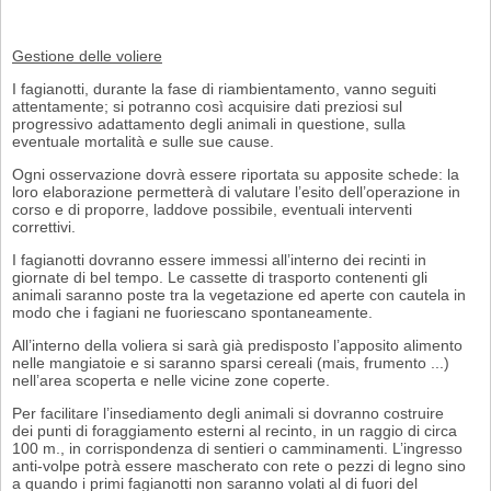
Gestione delle voliere
I fagianotti, durante la fase di riambientamento, vanno seguiti
attentamente; si potranno così acquisire dati preziosi sul
progressivo adattamento degli animali in questione, sulla
eventuale mortalità e sulle sue cause.
Ogni osservazione dovrà essere riportata su apposite schede: la
loro elaborazione permetterà di valutare l’esito dell’operazione in
corso e di proporre, laddove pos­sibile, eventuali interventi
correttivi.
I fagianotti dovranno essere immessi all’interno dei recinti in
giornate di bel tempo. Le cassette di trasporto contenenti gli
animali saranno poste tra la vegetazione ed aperte con cautela in
modo che i fagiani ne fuoriescano spontaneamente.
All’interno della voliera si sarà già predisposto l’apposito alimento
nelle mangia­toie e si saranno sparsi cereali (mais, frumento ...)
nell’area scoperta e nelle vicine zone coperte.
Per facilitare l’insediamento degli animali si dovranno costruire
dei punti di fo­raggiamento esterni al recinto, in un raggio di circa
100 m., in corrispondenza di sentieri o camminamenti. L’ingresso
anti-volpe potrà essere mascherato con rete o pezzi di legno sino
a quando i primi fagianotti non saranno volati al di fuori del