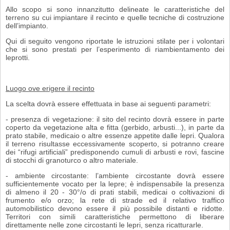
Allo scopo si sono innanzitutto delineate le caratteristiche del
terreno su cui im­piantare il recinto e quelle tecniche di costruzione
dell’impianto.
Qui di seguito vengono riportate le istruzioni stilate per i volontari
che si sono prestati per l’esperimento di riambientamento dei
leprotti.
Luogo ove erigere il recinto
La scelta dovrà essere effettuata in base ai seguenti parametri:
- presenza di vegetazione: il sito del recinto dovrà essere in parte
coperto da vegetazione alta e fitta (gerbido, arbusti...), in parte da
prato stabile, medicaio o altre essenze appetite dalle lepri. Qualora
il terreno risultasse eccessivamente scoperto, si potranno creare
dei “rifugi artificiali” predisponendo cumuli di arbusti e rovi, fascine
di stocchi di granoturco o altro materiale.
- ambiente circostante: l’ambiente circostante dovrà essere
sufficientemente vo­cato per la lepre; è indispensabile la presenza
di almeno il 20 - 30°/o di prati stabi­li, medicai o coltivazioni di
frumento e/o orzo; la rete di strade ed il relativo traffico
automobilistico devono essere il più possibile distanti e ridotte.
Territori con simili caratteristiche permettono di liberare
direttamente nelle zone circostanti le lepri, senza ricatturarle.